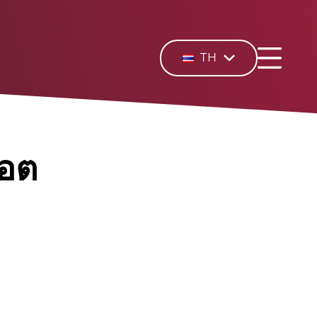
TH
อต