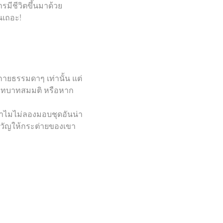
รมีชีวิตขึ้นมาด้วย
นเถอะ!
ายธรรมดาๆ เท่านั้น แต่
นบทบาทสมมติ หรือหาก
ำไมไม่ลองมอบชุดอันน่า
งขวัญให้กระต่ายของเขา