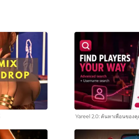
้
Yareel 2.0: ค้นหาเพื่อนของค