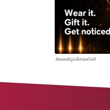
อัพเดตอัญมณีสปอตไลท์