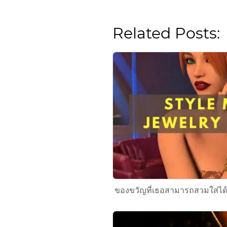
Related Posts:
ของขวัญที่เธอสามารถสวมใส่ได