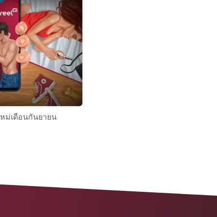
ใหม่เดือนกันยายน