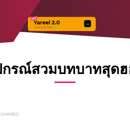
NEW
Yareel 2.0
→
Web
β
& APK
ุปกรณ์สวมบทบาทสุดฮ
EGORIZED