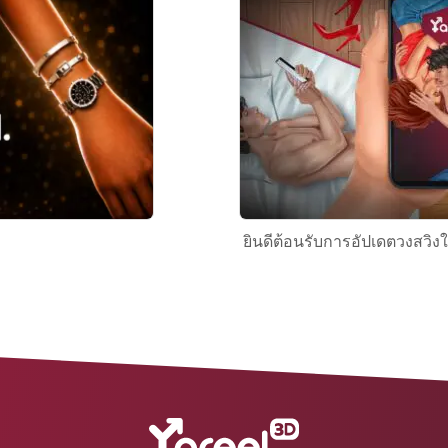
ยินดีต้อนรับการอัปเดตวงสวิง