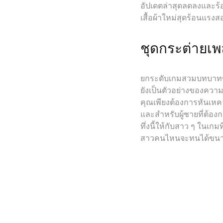
อัปเดตล่าสุดลดลงและร้อน
เสื้อผ้าใหม่สุดร้อนแรง
ชุดกระต่ายเพ
ยกระดับเกมสวมบทบาทของ
ยังเป็นตัวอย่างของควา
คุณเพียงต้องการหันเ
และสำหรับผู้ชายที่ต้
ทึ่งนี้ให้กับสาว ๆ ในเ
สาวคนไหนจะทนได้ขนา