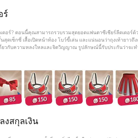
อร์
์ลีดเดอร์? ตอนนี้คุณสามารถรวบรวมสุดยอดแฟนตาซีเชียร์ลีดเดอร์ด้ว
สุดเซ็กซี่ เสื้อเปิดหน้าท้อง โบว์ขี้เล่น และแน่นอนว่าถุงเท้ายาวถึ
่องเกี่ยวกับความหลงใหลและจิตวิญญาณ รูปลักษณ์นี้รับประกันว่าจะ
งสกุลเงิน