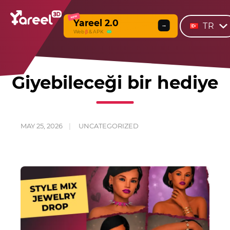
NEW
Yareel 2.0
TR
→
Web
β
& APK
Giyebileceği bir hediye
MAY 25, 2026
UNCATEGORIZED