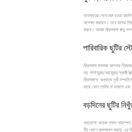
নভেম্বরের শেষে শুরু হওয়া বড়দি
অপেক্ষা করছেন। তবে যাদের প্রিয
করবে। আমরা ক্রিসমাস ঋতু সম্পর্
পারিবারিক ছুটির স্
ক্রিসমাস সবসময় আপনার প্রিয়জন
নয়, গার্লফ্রেন্ড/বয়ফ্রেন্ড/স্বা
ক্রিসমাসে, অন্যান্য সুখী দম্প
কাছে কোন তারিখ না থাকলে এবং অপ
বড়দিনের ছুটির নিখু
প্রত্যাশা: কয়েক গ্লাস শ্যাম্প
ট্রি কোণে জ্বলজ্বল করছে, এর ন