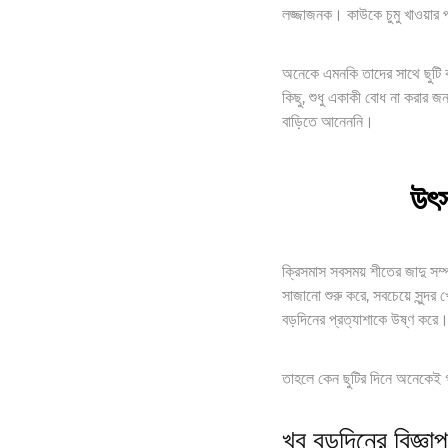
লজ্জাজনক। কাউকে চুমু খাওয়ার প
অনেকে এমনকি তাদের সাথে ছুটি ক
কিছু, শুধু একাকী বোধ না করার 
বাড়িতে আনেননি।
উৎস
ক্রিসমাস সবসময় শীতের জাদু সম্
সাজানো শুরু করে, সবচেয়ে সুন্দর 
বড়দিনের প্রত্যাশাকে উষ্ণ করে
তাহলে কেন ছুটির দিনে অনেকেই গ
খুব বড়দিনের বিজ্ঞা