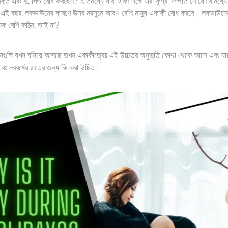
ক্ত এবং দু: খিত বোধ করছেন? ইতিমধ্যে যারা হরিণ সঙ্গে যারা কুশ্রী দম্পতি সোয়েটার মধ্যে
ই বছর, লকডাউনের কারণে উত্সব মরসুমে আরও বেশি মানুষ একাকী বোধ করবে। লকডাউনের ম
েক বেশি কঠিন, তাই না?
 দিনগুলি যখন ঘনিয়ে আসছে তখন একাকীত্বের এই উচ্চতর অনুভূতি কোথা থেকে আসে এবং যারা 
ং নববর্ষের রাতের জন্য কি করা উচিত।