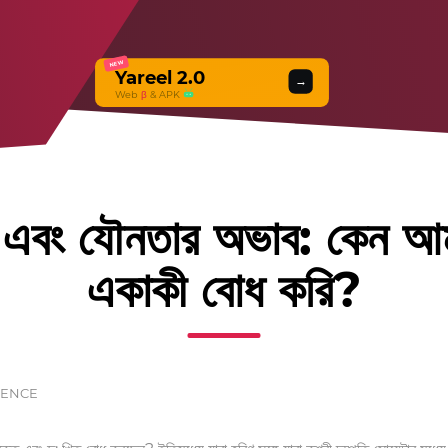
NEW
Yareel 2.0
→
Web
β
& APK
 এবং যৌনতার অভাব: কেন আম
একাকী বোধ করি?
IENCE