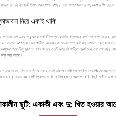
আমরা কী চাই ইত্যাদি নিয়ে ভাবার সময় আছে। এবং আমরা সবসময় আনন্দদায়ক সিদ্ধান্ত
তাভাবনা নিয়ে একাই থাকি
আপনার যদি এমন বন্ধু থাকে যারা ইতিমধ্যে বিবাহিত বা গুরুতর সম্পর্কের মধ্যে রয়েছে, আ
ন, তাহলে আপনাকে হোম পার্টিতে আমন্ত্রণ জানানোর সম্ভাবনা কম, যেখানে প্রত্যেকে তাদ
দের সাথে কিছু দুর্দান্ত নাইট ক্লাবে একটি নববর্ষের পার্টিতে নাচছিলেন এবং এই বছর, তারা 
াঁ, একটু মজা আছে।
থাকে এবং আরও বেশি একাকী বোধ করে কারণ তাদের চারপাশের সবাই তাদের প্রিয়জনের সাথে
পনগুলিও রয়েছে। আমরা অনেকেই ক্রিসমাসে বিশেষ কিছুর জন্য অপেক্ষা করি, কিছুই ঘটে না এ
কালীন ছুটি: একাকী এবং দু: খিত হওয়ার আ