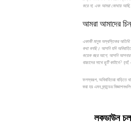
করে না, এবং আমরা কোথায় আছি, 
আমরা আমাদের চিন্
একাকী মানুষ অস্বস্তিকর অতিথি। 
কথা বলছি। আপনি যদি অবিবাহিত হ
কয়েক বছর আগে, আপনি আপনার বন্ধু
বাচ্চাদের সাথে ছুটি কাটাবে? হ্য
ফলস্বরূপ, অবিবাহিতরা বাড়িতে 
করা হয় এমন ব্র্যান্ডের বিজ্ঞা
লকডাউন চলা