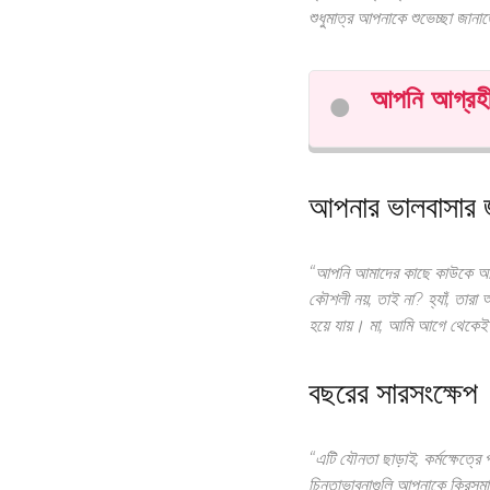
শুধুমাত্র আপনাকে শুভেচ্ছা জানা
আপনি আগ্রহী
আপনার ভালবাসার জী
“আপনি আমাদের কাছে কাউকে আনল
কৌশলী নয়, তাই না? হ্যাঁ, তারা
হয়ে যায়। মা, আমি আগে থেকেই
বছরের সারসংক্ষেপ
“এটি যৌনতা ছাড়াই, কর্মক্ষেত্রে
চিন্তাভাবনাগুলি আপনাকে ক্রিসমা