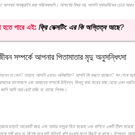
তে আপনার সাবস্ক্রাইব করা পরিষেবাগুলি। আশ্চর্যের বিষয় নয়, আপনি স্বাভাবিকের চেয়ে 
 হতে পারে
এই
:
ফ্রি সেক্সটিং: এর কি অস্তিত্ব আছে?
বন সম্পর্কে আপনার পিতামাতার মৃদু অনুসন্ধিৎসা
েন না কেন? তাহলে, আপনি এখনও অবিবাহিত? আপনি কি করতে যাচ্ছেন? সব শেষে বড়দিন!
 আমাদের ভালোবাসে এবং আমাদের সম্পর্কে উদ্বিগ্ন, কিন্তু বাবা-মায়ের কাছ থেকে এমন প্রতি
 জানি আমি আর ছোট হচ্ছি না, থামো, প্লিজ।
 প্রচার ছাড়াই আরেকটি বছর, এবং আমার বন্ধুরা বিয়ে করেছে এবং বালিতে একটি ট্রিপ করেছে 
সকে সুখী করে না, বিশেষ করে যদি সত্যিই খুশি হওয়ার মতো কিছুই না থাকে। উপরন্তু, আম