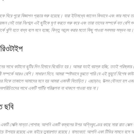
নকে ঘিরে পুরো বিজ্ঞাপন প্রচার শুরু হয়েছে। যারা ইতিমধ্যে জানেন কিভাবে এবং কার সাথে তা
়জন নেই তারা নিঃশব্দে এই ছুটিকে ঘৃণা করতে শুরু করে এবং তারা তাদের সম্পর্কে যত বেশি
কে খুশি হতে বাধ্য বলে মনে হচ্ছে, কিন্তু আনন্দ করার মতো কিছু পাওয়া সবসময় সম্ভব নয়।
টেরিওটাইপ
ের সাথে কাটানো ছুটির দিন হিসাবে বিবেচিত হয়। আমরা যতই বয়স্ক হচ্ছি, ততই পরিষ্কার য
মী/স্ত্রী সম্পর্কে আরও বেশি। সাধারণ দিনে, আমরা স্পষ্টভাবে বুঝতে পারি যে এই মুহূর্তে বিশেষ কা
তিদের দিকে তাকালে আমাদের মনে হয় আমরা একাকী বিতাড়িত। এছাড়াও, উত্সব যৌনতা হল এক
রিচিতদের সাথে একটি পার্টির পরিকল্পনা না থাকলে পাওয়া যায় না।
ঁত ছবি
েন, একটি সেক্সি সান্তা পোশাক, আপনি একটি কম্বলের উপর অগ্নিকুণ্ডের কাছে সারা রাত সেক্স
ীচে উপহার রয়েছে এবং বাইরে তুষারপাত রয়েছে। বাস্তবতা: আপনি একা টিভির সামনে বসে আছ