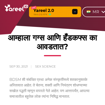
NEW
Yareel 2.0
MR
→
Web
β
& APK
आम्हाला गग्स आणि हँडकफ्स का
आवडतात?
SEP 30, 2021
SEX SCIENCE
BDSM शी संबंधित प्रथा अनेक संस्कृतींमध्ये शतकानुशतके
अस्तित्वात आहेत. ते चेतना, शक्ती आणि नियंत्रण शोधण्याच्या
सखोल पद्धती म्हणून वापरले गेले आहेत. पण आत्तापर्यंत, आपल्या
समाजातील बहुतेक लोक त्यांना निषिद्ध मानतात.