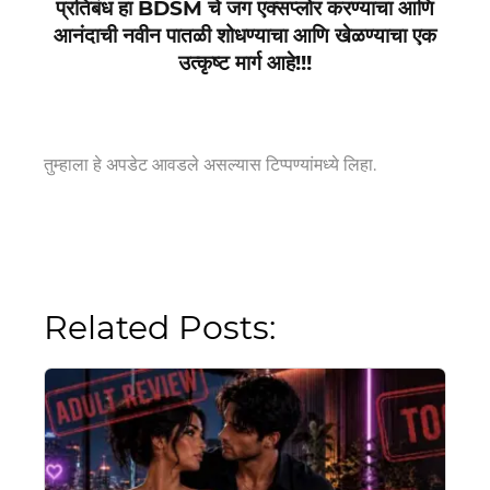
प्रतिबंध हा BDSM चे जग एक्सप्लोर करण्याचा आणि
आनंदाची नवीन पातळी शोधण्याचा आणि खेळण्याचा एक
उत्कृष्ट मार्ग आहे!!!
तुम्हाला हे अपडेट आवडले असल्यास टिप्पण्यांमध्ये लिहा.
Related Posts: