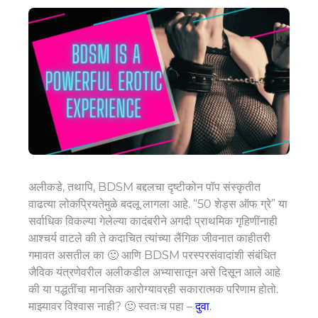
अलीकडे, तथापि, BDSM बद्दलचा दृष्टीकोन पॉप संस्कृतीत
वाढत्या लोकप्रियतेमुळे बदलू लागला आहे. “50 शेड्स ऑफ ग्रे” या
सर्वाधिक विकल्या गेलेल्या कादंबरीने अगदी प्राथमिक गृहिणींनाही
आश्चर्य वाटले की ते कदाचित त्यांच्या लैंगिक जीवनात काहीतरी
गमावत असतील का 🙂 आणि BDSM परस्परसंवादांशी संबंधित
जैविक यंत्रणेवरील अलीकडील अभ्यासातून असे दिसून आले आहे
की या पद्धतींचा मानसिक आरोग्यावरही सकारात्मक परिणाम होतो.
माझ्यावर विश्वास नाही? 🙂 स्वतःच पहा –
दुवा
.