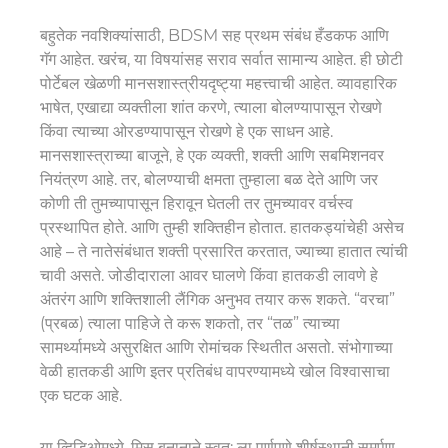
बहुतेक नवशिक्यांसाठी, BDSM सह प्रथम संबंध हँडकफ आणि
गॅग आहेत. खरंच, या विषयांसह सराव सर्वात सामान्य आहेत. ही छोटी
पोर्टेबल खेळणी मानसशास्त्रीयदृष्ट्या महत्त्वाची आहेत. व्यावहारिक
भाषेत, एखाद्या व्यक्तीला शांत करणे, त्याला बोलण्यापासून रोखणे
किंवा त्याच्या ओरडण्यापासून रोखणे हे एक साधन आहे.
मानसशास्त्राच्या बाजूने, हे एक व्यक्ती, शक्ती आणि सबमिशनवर
नियंत्रण आहे. तर, बोलण्याची क्षमता तुम्हाला बळ देते आणि जर
कोणी ती तुमच्यापासून हिरावून घेतली तर तुमच्यावर वर्चस्व
प्रस्थापित होते. आणि तुम्ही शक्तिहीन होतात. हातकड्यांचेही असेच
आहे – ते नातेसंबंधात शक्ती प्रसारित करतात, ज्याच्या हातात त्यांची
चावी असते. जोडीदाराला आवर घालणे किंवा हातकडी लावणे हे
अंतरंग आणि शक्तिशाली लैंगिक अनुभव तयार करू शकते. “वरचा”
(प्रबळ) त्याला पाहिजे ते करू शकतो, तर “तळ” त्याच्या
सामर्थ्यामध्ये असुरक्षित आणि रोमांचक स्थितीत असतो. संभोगाच्या
वेळी हातकडी आणि इतर प्रतिबंध वापरण्यामध्ये खोल विश्वासाचा
एक घटक आहे.
या व्हिडिओमध्ये, मिस बनानाने स्वत: ला पूर्णपणे शीर्षस्थानी समर्पण