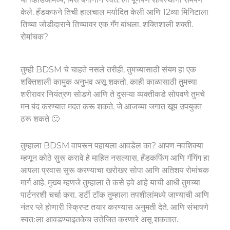
केले. हँडकफने तिची हालचाल मर्यादित केली आणि 12व्या मिनिटाला
तिच्या जोडीदाराने तिच्यावर एक गँग बांधला. शक्तिशाली शक्ती.
रोमांचक?
तुम्ही BDSM चे चाहते नसले तरीही, तुमच्यासाठी संयम हा एक
शक्तिशाली कामुक अनुभव असू शकतो. काही काळासाठी तुमच्या
शरीरावर नियंत्रण सोडणे आणि ते दुसऱ्या व्यक्तीकडे सोपवणे तुमचे
मन बंद करण्यात मदत करू शकते. जे आजच्या जगात खूप उपयुक्त
ठरू शकते 🙂
तुम्हाला BDSM वापरून पहायला आवडेल का? आपण नवशिक्या
म्हणून कोठे सुरू करावे हे माहित नसल्यास, हँडकफिंग आणि गॅगिंग हा
आपला प्रवास सुरू करण्याचा खरोखर सोपा आणि अतिशय रोमांचक
मार्ग आहे. मुख्य म्हणजे तुम्हाला ते कसे हवे आहे याची आधी तुमच्या
पार्टनरशी चर्चा करा. डर्टी टॉक तुम्हाला तपशीलांमध्ये जाण्याची आणि
नंतर प्ले होणारी स्क्रिप्ट तयार करण्यास अनुमती देते. आणि संभाषणे
स्वतःला आवडण्याइतकेच उत्तेजित करणारे असू शकतात.