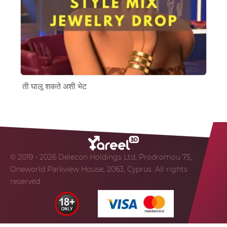
ती घालू शकते अशी भेट
© 2019 - 2026 Delecon Holdings Ltd, Prodromou 75,
Oneworld Parkview House, 2063, Cyprus. All rights
reserved.