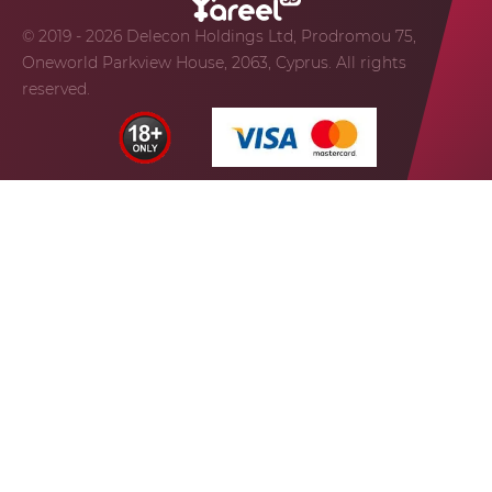
© 2019 - 2026 Delecon Holdings Ltd, Prodromou 75,
Oneworld Parkview House, 2063, Cyprus. All rights
reserved.