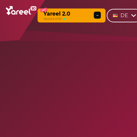
NEW
Yareel 2.0
DE
→
Web
β
& APK