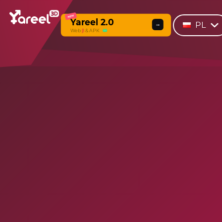
NEW
Yareel 2.0
PL
→
Web
β
& APK