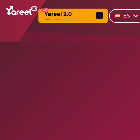
NEW
Yareel 2.0
ES
→
Web
β
& APK