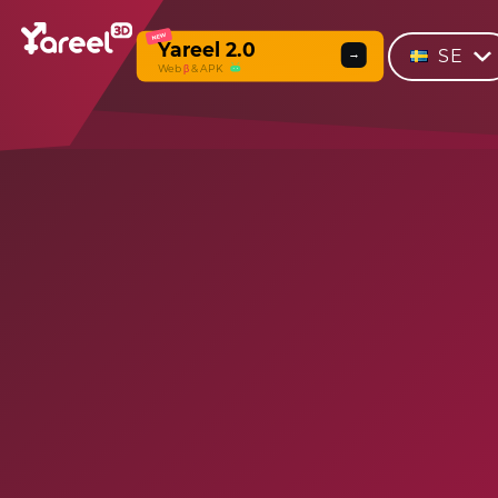
NEW
Yareel 2.0
SE
→
Web
β
& APK