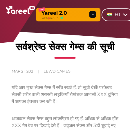
NEW
Yareel 2.0
HI
→
Web
β
& APK
सर्वश्रेष्ठ सेक्स गेम्स की सूची
MAR 21, 2021
LEWD GAMES
यदि आप मुफ्त सेक्स गेम्स में रुचि रखते हैं, तो सूची देखें! परफेक्ट
सेक्सी शरीर वाली शरारती लड़कियाँ रोमांचक आभासी XXX दुनिया
में आपका इंतजार कर रही हैं।
आजकल सेक्स गेम्स बहुत लोकप्रिय हो गए हैं. अधिक से अधिक हॉट
XXX गेम वेब पर दिखाई देते हैं। वर्चुअल सेक्स और 3डी चुदाई नए