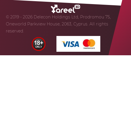
© 2019 - 2026 Delecon Holdings Ltd, Prodromou 75,
Oneworld Parkview House, 2063, Cyprus. All rights
reserved.